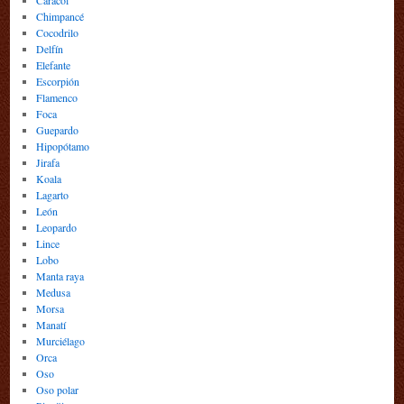
Caracol
Chimpancé
Cocodrilo
Delfín
Elefante
Escorpión
Flamenco
Foca
Guepardo
Hipopótamo
Jirafa
Koala
Lagarto
León
Leopardo
Lince
Lobo
Manta raya
Medusa
Morsa
Manatí
Murciélago
Orca
Oso
Oso polar