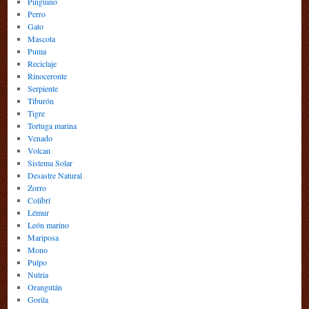
Pingüino
Perro
Gato
Mascota
Puma
Reciclaje
Rinoceronte
Serpiente
Tiburón
Tigre
Tortuga marina
Venado
Volcan
Sistema Solar
Desastre Natural
Zorro
Colibrí
Lémur
León marino
Mariposa
Mono
Pulpo
Nutria
Orangután
Gorila