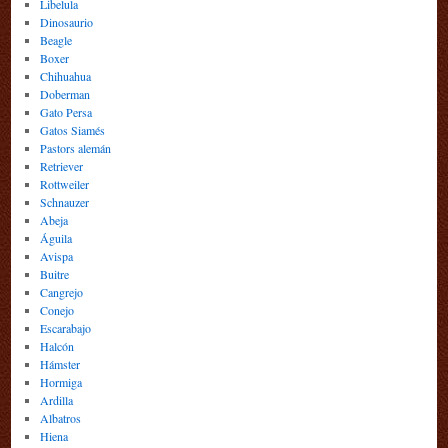
Libelula
Dinosaurio
Beagle
Boxer
Chihuahua
Doberman
Gato Persa
Gatos Siamés
Pastors alemán
Retriever
Rottweiler
Schnauzer
Abeja
Águila
Avispa
Buitre
Cangrejo
Conejo
Escarabajo
Halcón
Hámster
Hormiga
Ardilla
Albatros
Hiena